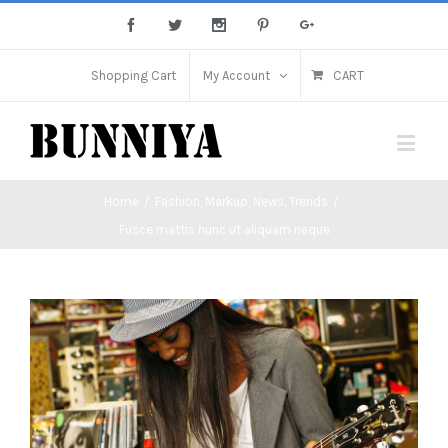
Shopping Cart
My Account
CART
Home
/
Fashion
,
Markup
,
News
,
Trends
/
Fusce mattis nunc ut aliquam neque