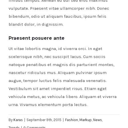
finibus tempus. Aenean eu dui sed eros maximus
vulputate. Praesent vitae ullamcorper nibh. Donec
bibendum, odio ut aliquam faucibus, ipsum felis
blandit dolor, in dignissim.
Praesent posuere ante
Ut vitae lobortis magna, id viverra orci. In eget
scelerisque nibh, nec suscipit lacus. Cum sociis
natoque penatibus et magnis dis parturient montes,
nascetur ridiculus mus. Aliquam pulvinar ipsum
augue, tempor luctus felis malesuada venenatis.
Vestibulum sit amet imperdiet risus. Etiam eget
vehicula metus, ac vehicula libero. Aliquam et viverra
urna. Vivamus elementum porta lectus.
By
Karas
|
September 9th, 2015
|
Fashion
,
Markup
,
News
,
Trends
|
0 Comments