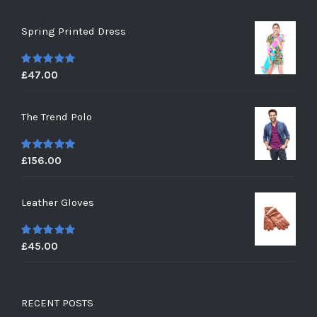
Spring Printed Dress
£
47.00
5
out of 5
The Trend Polo
£
156.00
5
out of 5
Leather Gloves
£
45.00
5
out of 5
RECENT POSTS