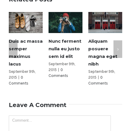
Duis ac massa
Nunc ferment
Aliquam
Cras
semper
nulla eu justo
posuere
ac 
maximus
sem id elit
magna eget
rut
lacus
nibh
tris
September 9th,
2015
|
0
September 9th,
September 9th,
Sept
Comments
2015
|
0
2015
|
0
2015
Comments
Comments
Com
Leave A Comment