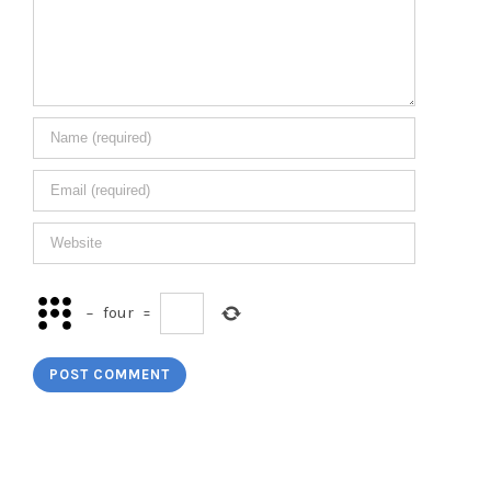
−
four
=